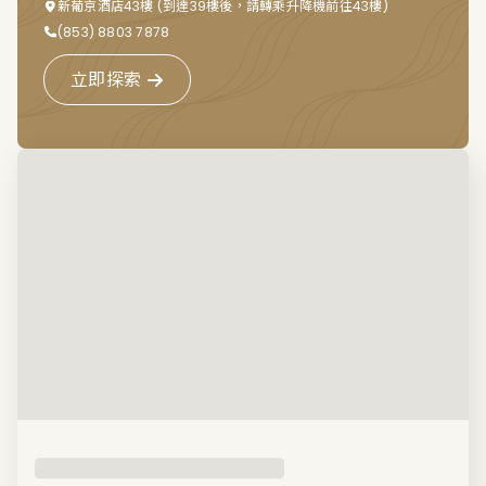
新葡京酒店43樓 (到達39樓後，請轉乘升降機前往43樓)
(853) 8803 7878
立即探索