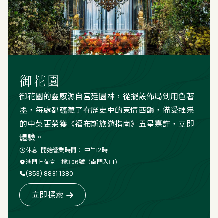
御花園
御花園的靈感源自宮廷園林，從擺設佈局到用色著
墨，每處都蘊藏了在歷史中的東情西韻，備受推祟
的中菜更榮獲《福布斯旅遊指南》五星嘉許，立即
體驗。
休息. 開始營業時間： 中午12時
澳門上葡京三樓306號（南門入口）
(853) 8881 1380
立即探索