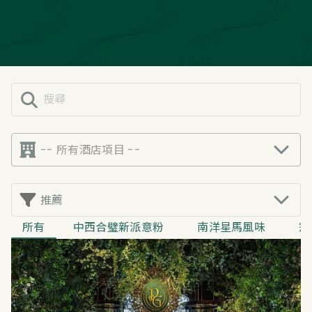
-- 所有酒店項目 --
推薦
所有
中西合璧新派意粉
南洋星馬風味
惹