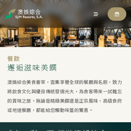
餐飲
邂逅滋味美饌
澳娛綜合美食薈萃，雲集享譽全球的餐廳與名廚，致力
將飲食文化與優良傳統發揚光大，為食客帶來一試難忘
的賞味之旅。無論是精緻美饌還是正宗風味，高級食府
或地道餐廳，都能給您觸動味蕾的驚喜。