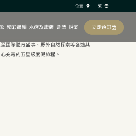
位置
繁
立即預訂
飲
精彩體驗
水療及康體
會議
婚宴
以至國際體育盛事、野外自然探索等各適其
身心充電的五星級度假旅程。