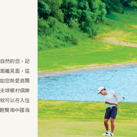
自然的您，記
距離見面，這
如您熱愛高爾
夫球鄉村俱樂
就可以在入住
兼飽覽南中國海