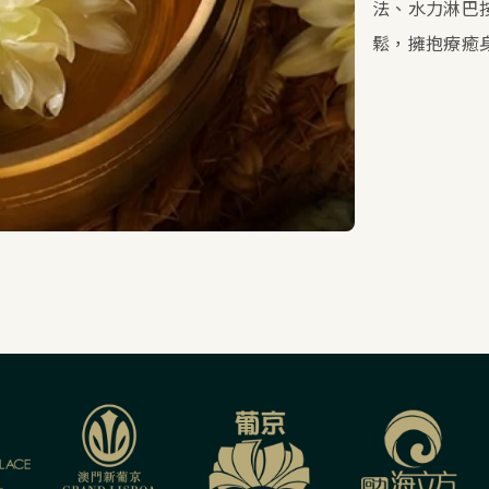
法、水力淋巴
鬆，擁抱療癒