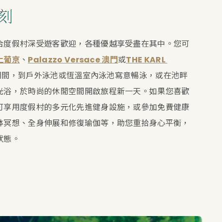
刻
合度假村深受遊客歡迎，各種優越享受盡在其中。您可
上葡京
、
Palazzo Versace 澳門
或
THE KARL 
期間，到戶外泳池或恆溫室內泳池寫意暢泳，或在池畔
光浴，於時尚的休閒空間開啟旅程新一天。如果您喜歡
可享用度假村的多元化先進健身設施，或參加免費健康
缽冥想、全身伸展和修復瑜伽等，助您重拾身心平衡，
狀態。