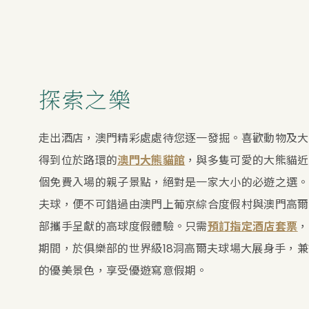
探索之樂
走出酒店，澳門精彩處處待您逐一發掘。喜歡動物及大
得到位於路環的
澳門大熊貓館
，與多隻可愛的大熊貓近
個免費入場的親子景點，絕對是一家大小的必遊之選。
夫球，便不可錯過由澳門上葡京綜合度假村與澳門高爾
部攜手呈獻的高球度假體驗。只需
預訂指定酒店套票
，
期間，於俱樂部的世界級18洞高爾夫球場大展身手，
的優美景色，享受優遊寫意假期。