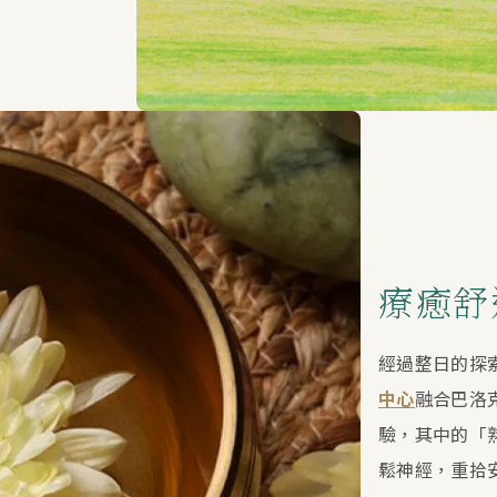
療癒舒
經過整日的探
中心
融合巴洛
驗，其中的「
鬆神經，重拾