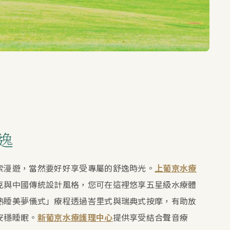
逸
索漫遊，當然要好好享受專屬的舒逸時光。
上葡京水療
克與中國傳統設計風格，您可在這裡悠享五星級水療體
熟睡美夢儀式」療程透過峇里式與瑞典式按摩，有助放
安穩睡眠。
新葡京水療護理中心
提供享受結合聲音療