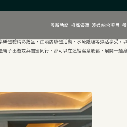
最新動態
推廣優惠
澳娛綜合項目
餐
享樂體驗精彩紛呈，由酒店康體活動、水療護理等煥活享受，
是親子出遊或與閨蜜同行，都可以在這裡寫意放鬆，展開一趟