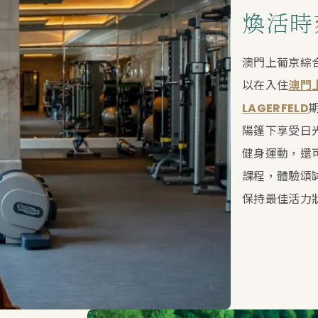
煥活時
澳門上葡京綜
以在入住
澳門
LAGERFELD
陽篷下享受日
健身運動，還
課程，體驗頌
保持最佳活力