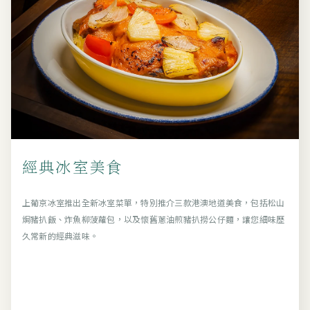
經典冰室美食
上葡京冰室推出全新冰室菜單，特別推介三款港澳地道美食，包括松山
焗豬扒飯、炸魚柳菠蘿包，以及懷舊蔥油煎豬扒撈公仔麵，讓您細味歷
久常新的經典滋味。