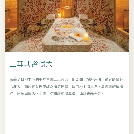
土耳其浴儀式
感受源自地中海的千年傳統土耳其浴，配合四手按摩療法，徹底舒緩身
心疲勞。兩位專業理療師以精湛技藝，運用地中海黑皂、海鹽與碎橄欖
籽，深層潔淨活化肌膚，使肌膚細膩柔滑，煥發青春光采。