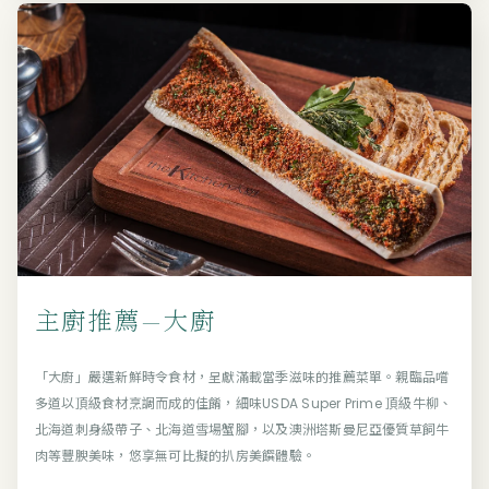
主廚推薦—大廚
「大廚」嚴選新鮮時令食材，呈獻滿載當季滋味的推薦菜單。親臨品嚐
多道以頂級食材烹調而成的佳餚，細味USDA Super Prime 頂級牛柳、
北海道刺身級帶子、北海道雪場蟹腳，以及澳洲塔斯曼尼亞優質草飼牛
肉等豐腴美味，悠享無可比擬的扒房美饌體驗。