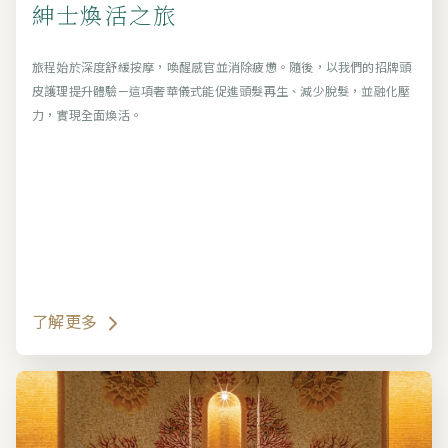
紳士煥活之旅
旅程始於深度舒緩按摩，喚醒感官並消除疲憊。隨後，以我們的招牌頭
皮護理提升體驗—這項奢華儀式能促進頭髮再生、減少脫髮，並融化壓
力，實現全面煥活。
了解更多