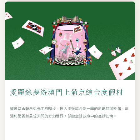
愛麗絲夢遊澳門上葡京綜合度假村
誠邀您跟著白兔先生的腳步，投入澳娛綜合新一季的原創駐場表演，沉
浸於愛麗絲異想天開的奇幻世界，夢遊童話故事中的曼妙幻境。