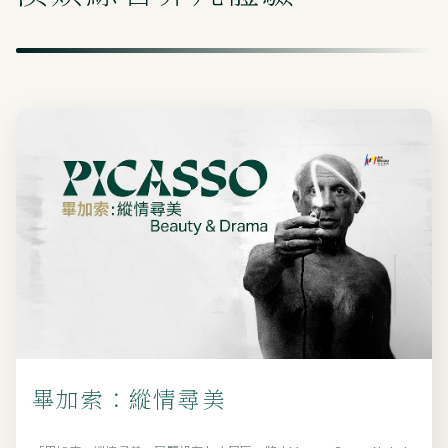
畢加索：縱情尋美