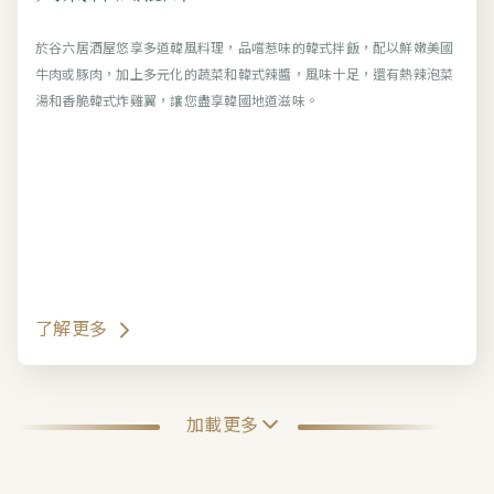
於谷六居酒屋悠享多道韓風料理，品嚐惹味的韓式拌飯，配以鮮嫩美國
牛肉或豚肉，加上多元化的蔬菜和韓式辣醬，風味十足，還有熱辣泡菜
湯和香脆韓式炸雞翼，讓您盡享韓國地道滋味。
了解更多
加載更多