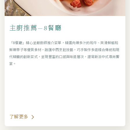
主廚推薦—8餐廳
「8餐廳」精心呈獻廚師推介菜單，精選肉嫩多汁的和牛、爽滑鮮蝦和
鮮嫩帶子等優質食材，融匯中西烹飪技藝，巧手製作多道糅合傳統和現
代精髓的創新菜式，呈現豐富的口感與味道層次，譜寫新派中式尊尚饗
宴。
了解更多