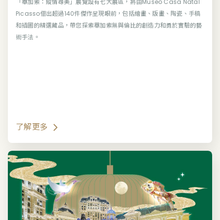
「畢加索：縱情尋美」展覽設有七大展區，將由Museo Casa Natal
Picasso借出超過140件傑作呈現眼前，包括繪畫、版畫、陶瓷、手稿
和插圖的精選藏品，帶您探索畢加索無與倫比的創造力和勇於實驗的藝
術手法。
了解更多