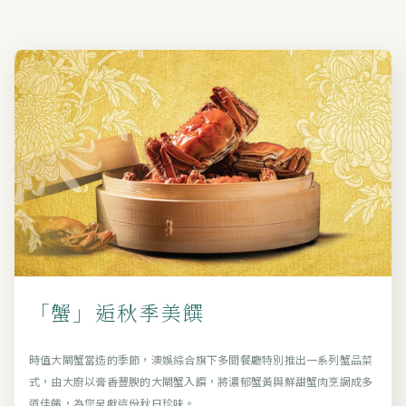
「蟹」逅秋季美饌
時值大閘蟹當造的季節，澳娛綜合旗下多間餐廳特別推出一系列蟹品菜
式，由大廚以膏香豐腴的大閘蟹入饌，將濃郁蟹黃與鮮甜蟹肉烹調成多
道佳餚，為您呈獻這份秋日珍味。