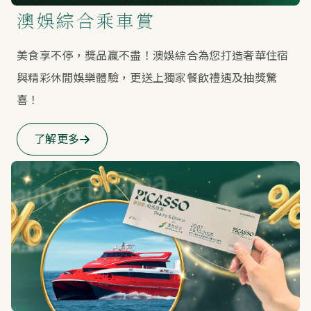
澳娛綜合乘車賞
美食享不停，獎品贏不盡！澳娛綜合為您打造奢華住宿
與精彩休閒娛樂體驗，更送上獨家餐飲禮遇及抽獎驚
喜！
了解更多