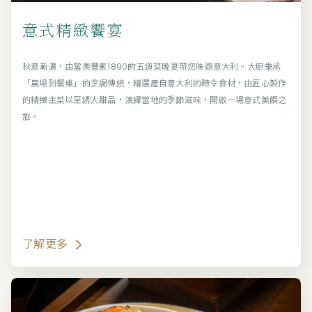
意式精緻饗宴
秋意漸濃，由當奧豐素1890的五道菜晚宴帶您味遊意大利。大廚秉承
「農場到餐桌」的烹調傳統，精選產自意大利的時令食材，由匠心製作
的精緻主菜以至誘人甜品，演繹當地的季節滋味，開啟一場意式美饌之
旅。
了解更多