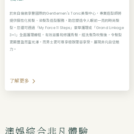
於來自倫敦享譽國際的Gentlemen's Tonic美髮中心，專業造型師將
提供個性化剪髮、染髮及造型服務，助您塑造令人眼前一亮的時尚髮
型。您還可透過「My Force 11 Steps」豪華護理或「Grand Linkage
3+1」全面護理療程，有效滋養和修護秀髮，經洗髮及吹髮後，令髮型
更顯豐盈而富光澤，而男士更可尊享極致理容享受，展現非凡自信魅
力。
了解更多
澳娛綜合非凡體驗