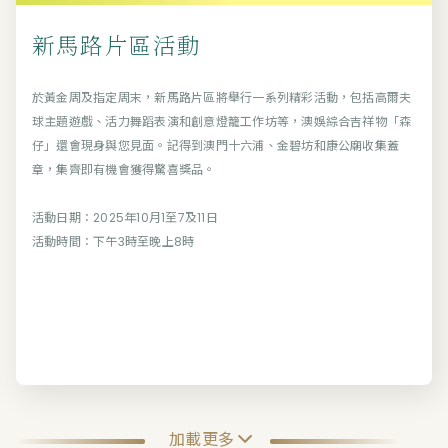
新馬路片區活動
於黃金周及指定周末，新馬路片區將舉行一系列精彩活動，包括高爾夫
球主題遊戲、活力舞蹈表演和創意燈籠工作坊等，澳娛綜合吉祥物「森
仔」還會現身與您見面。記得到澳門十六浦、金碧坊和康公廟收集蓋
章，集齊即有機會獲得驚喜獎品。
⠀⠀⠀⠀⠀⠀⠀⠀⠀⠀⠀⠀
活動日期：2025年10月1至7及11日
活動時間：下午3時至晚上8時
加載更多