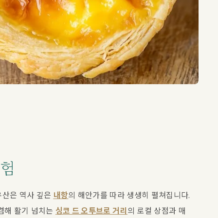
탐험
산은 역사 깊은 
내항
의 해안가를 따라 생생히 펼쳐집니다. 
겸해 활기 넘치는 
싱코 드 오투브로 거리
의 로컬 상점과 매