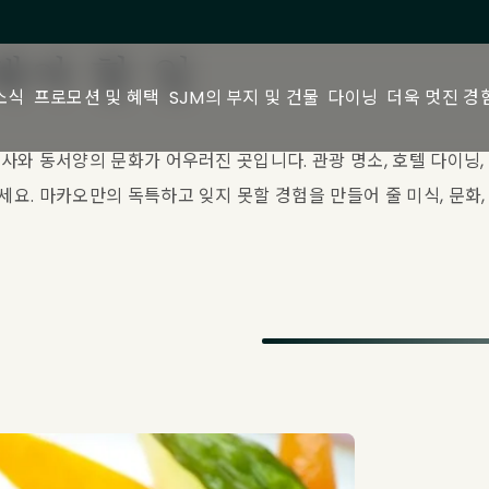
해야 할 일
소식
프로모션 및 혜택
SJM의 부지 및 건물
다이닝
더욱 멋진 경
사와 동서양의 문화가 어우러진 곳입니다. 관광 명소, 호텔 다이닝,
요. 마카오만의 독특하고 잊지 못할 경험을 만들어 줄 미식, 문화,