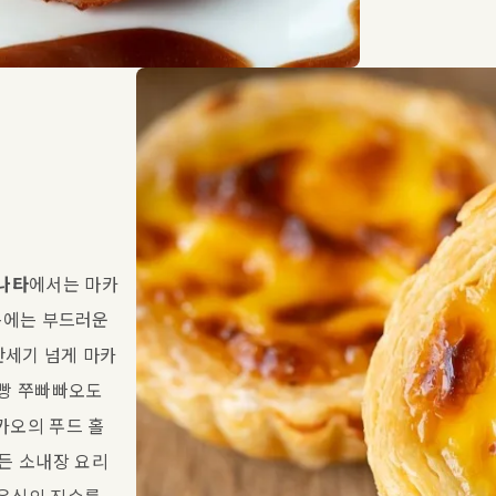
 나타
에서는 마카
속에는 부드러운 
반세기 넘게 마카
빵 쭈빠빠오도 
카오의 푸드 홀
든 소내장 요리