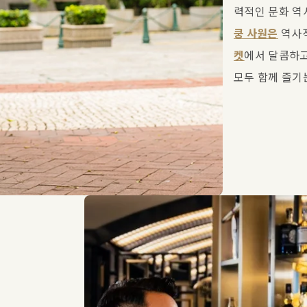
력적인 문화 역
쿵 사원은
 역사
켓
에서 달콤하고