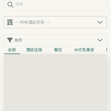
-- 所有酒店项目 --
推荐
全部
酒店住宿
餐饮
水疗及美发
购