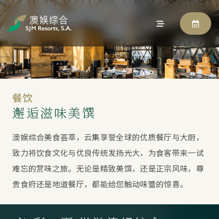
餐饮
邂逅滋味美馔
澳娱综合美食荟萃，云集享誉全球的优质餐厅与大厨，
致力将饮食文化与优良传统发扬光大，为食客带来一试
难忘的赏味之旅。无论是精致美馔，还是正宗风味，尊
贵食府还是地道餐厅，都能给您触动味蕾的惊喜。