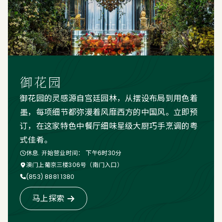
御花园
御花园的灵感源自宫廷园林，从摆设布局到用色着
墨，每项细节都弥漫着风靡西方的中国风。立即预
订，在这家特色中餐厅细味星级大厨巧手烹调的粤
式佳肴。
休息. 开始营业时间： 下午6时30分
澳门上葡京三楼306号（南门入口）
(853) 8881 1380
马上探索