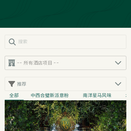
-- 所有酒店项目 --
推荐
全部
中西合璧新派意粉
南洋星马风味
水