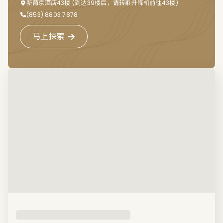
新葡京酒店43楼 (到达39楼后，请转乘升降机前往43楼)
(853) 8803 7878
马上探索