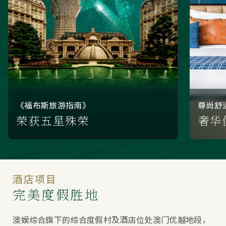
《福布斯旅游指南》
尊尚舒
荣获五星殊荣
奢华
酒店项目
完美度假胜地
澳娱综合旗下的综合度假村及酒店位处澳门优越地段，