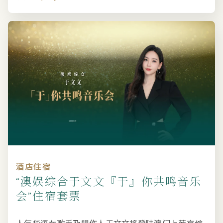
酒店住宿
“澳娱综合于文文『于』你共鸣音乐
会”住宿套票